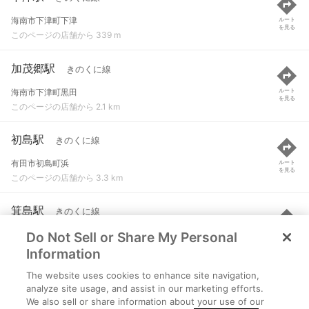
海南市下津町下津
ルート
を見る
このページの店舗から 339 m
加茂郷駅
きのくに線
海南市下津町黒田
ルート
を見る
このページの店舗から 2.1 km
初島駅
きのくに線
有田市初島町浜
ルート
を見る
このページの店舗から 3.3 km
箕島駅
きのくに線
Do Not Sell or Share My Personal
有田市箕島
ルート
を見る
このページの店舗から 3.4 km
Information
The website uses cookies to enhance site navigation,
紀伊宮原駅
きのくに線
analyze site usage, and assist in our marketing efforts.
We also sell or share information about your use of our
有田市宮原町滝川原
ルート