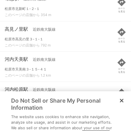
松原市北新町１-２-１
ルート
を見る
このページの店舗から 354 m
高見ノ里駅
近鉄南大阪線
松原市高見の里３-１-１
ルート
を見る
このページの店舗から 792 m
河内天美駅
近鉄南大阪線
松原市天美南３-１５-４１
ルート
を見る
このページの店舗から 1.2 km
河内松原駅
近鉄南大阪線
Do Not Sell or Share My Personal
松原市上田３-５-１
ルート
を見る
このページの店舗から 1.8 km
Information
The website uses cookies to enhance site navigation,
北花田駅
大阪メトロ御堂筋線
analyze site usage, and assist in our marketing efforts.
We also sell or share information about your use of our
堺市北区北花田町２丁１４-３
ルート