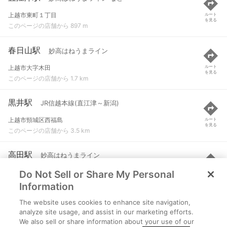
上越市東町１丁目
ルート
を見る
このページの店舗から 897 m
春日山駅
妙高はねうまライン
上越市大字木田
ルート
を見る
このページの店舗から 1.7 km
黒井駅
JR信越本線(直江津～新潟)
上越市頸城区西福島
ルート
を見る
このページの店舗から 3.5 km
高田駅
妙高はねうまライン
Do Not Sell or Share My Personal
上越市仲町４丁目
ルート
を見る
このページの店舗から 5.3 km
Information
The website uses cookies to enhance site navigation,
谷浜駅
日本海ひすいライン
analyze site usage, and assist in our marketing efforts.
We also sell or share information about your use of our
上越市大字長浜
ルート