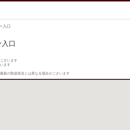
ー入口
ー入口
ございます

います

最新の取扱状況とは異なる場合がございます