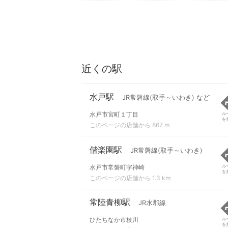
近くの駅
水戸駅
JR常磐線(取手～いわき) など
水戸市宮町１丁目
ル
を
このページの店舗から 867 m
偕楽園駅
JR常磐線(取手～いわき)
水戸市常磐町字神崎
ル
を
このページの店舗から 1.3 km
常陸青柳駅
JR水郡線
ひたちなか市枝川
ル
を