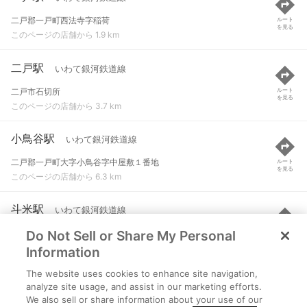
二戸郡一戸町西法寺字稲荷
ルート
を見る
このページの店舗から 1.9 km
二戸駅
いわて銀河鉄道線
二戸市石切所
ルート
を見る
このページの店舗から 3.7 km
小鳥谷駅
いわて銀河鉄道線
二戸郡一戸町大字小鳥谷字中屋敷１番地
ルート
を見る
このページの店舗から 6.3 km
斗米駅
いわて銀河鉄道線
Do Not Sell or Share My Personal
二戸市米沢字沢内１７６番地
ルート
を見る
このページの店舗から 6.5 km
Information
The website uses cookies to enhance site navigation,
金田一温泉駅
いわて銀河鉄道線
analyze site usage, and assist in our marketing efforts.
We also sell or share information about your use of our
二戸市金田一字水梨１４番地
ルート