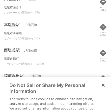
塩竈市藤倉３
ルート
を見る
このページの店舗から 470 m
本塩釜駅
JR仙石線
塩竈市海岸通
ルート
を見る
このページの店舗から 1.6 km
西塩釜駅
JR仙石線
塩竈市錦町
ルート
を見る
このページの店舗から 2.3 km
陸前浜田駅
JR仙石線
Do Not Sell or Share My Personal
宮城郡利府町浜田
ルート
を見る
このページの店舗から 2.8 km
Information
The website uses cookies to enhance site navigation,
下馬駅
JR仙石線
analyze site usage, and assist in our marketing efforts.
We also sell or share information about your use of our
多賀城市下馬２
ルート