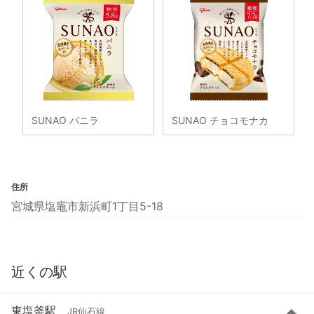
SUNAO バニラ
SUNAO チョコモナカ
住所
宮城県塩竈市新浜町1丁目5-18
近くの駅
東塩釜駅
JR仙石線