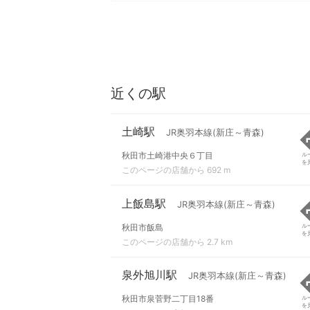
近くの駅
土崎駅
JR奥羽本線(新庄～青森)
秋田市土崎港中央６丁目
ル
を
このページの店舗から 692 m
上飯島駅
JR奥羽本線(新庄～青森)
秋田市飯島
ル
を
このページの店舗から 2.7 km
泉外旭川駅
JR奥羽本線(新庄～青森)
秋田市泉菅野二丁目18番
ル
を