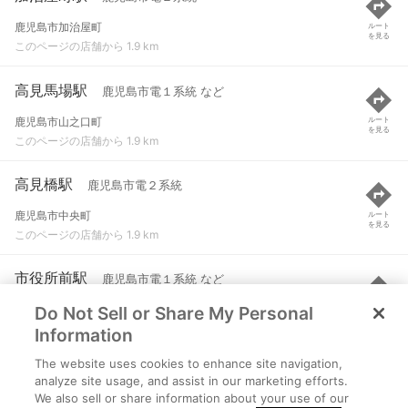
鹿児島市加治屋町
ルート
を見る
このページの店舗から 1.9 km
高見馬場駅
鹿児島市電１系統 など
鹿児島市山之口町
ルート
を見る
このページの店舗から 1.9 km
高見橋駅
鹿児島市電２系統
鹿児島市中央町
ルート
を見る
このページの店舗から 1.9 km
市役所前駅
鹿児島市電１系統 など
Do Not Sell or Share My Personal
鹿児島市山下町
ルート
を見る
このページの店舗から 2 km
Information
The website uses cookies to enhance site navigation,
朝日通駅
鹿児島市電１系統 など
analyze site usage, and assist in our marketing efforts.
We also sell or share information about your use of our
鹿児島市名山町
ルート