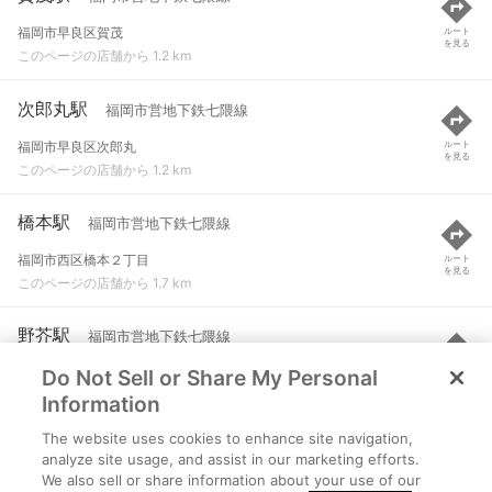
福岡市早良区賀茂
ルート
を見る
このページの店舗から 1.2 km
次郎丸駅
福岡市営地下鉄七隈線
福岡市早良区次郎丸
ルート
を見る
このページの店舗から 1.2 km
橋本駅
福岡市営地下鉄七隈線
福岡市西区橋本２丁目
ルート
を見る
このページの店舗から 1.7 km
野芥駅
福岡市営地下鉄七隈線
Do Not Sell or Share My Personal
福岡市早良区野芥
ルート
を見る
このページの店舗から 1.7 km
Information
The website uses cookies to enhance site navigation,
室見駅
福岡市営地下鉄空港線
analyze site usage, and assist in our marketing efforts.
We also sell or share information about your use of our
福岡市早良区室見１丁目
ルート