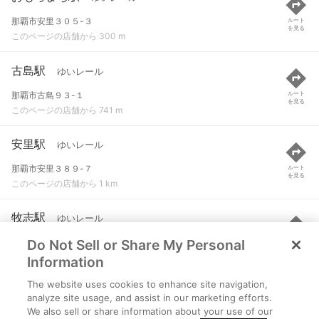
那覇市安里３０５-３
ルート
を見る
このページの店舗から 300 m
古島駅
ゆいレール
那覇市古島９３-１
ルート
を見る
このページの店舗から 741 m
安里駅
ゆいレール
那覇市安里３８９-７
ルート
を見る
このページの店舗から 1 km
牧志駅
ゆいレール
Do Not Sell or Share My Personal
那覇市牧志３-２７２-５
ルート
を見る
このページの店舗から 1.1 km
Information
The website uses cookies to enhance site navigation,
市立病院前駅
ゆいレール
analyze site usage, and assist in our marketing efforts.
We also sell or share information about your use of our
那覇市古島１７２-２
ルート