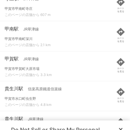
甲賀市甲南町寺庄
ルート
を見る
このページの店舗から 607 m
甲南駅
JR草津線
甲賀市甲南町深川
ルート
を見る
このページの店舗から 2.1 km
甲賀駅
JR草津線
甲賀市甲賀町大原市場
ルート
を見る
このページの店舗から 3.3 km
貴生川駅
信楽高原鐵道信楽線
甲賀市水口町虫生野
ルート
を見る
このページの店舗から 4.8 km
貴生川駅
JR草津線
Do Not Sell or Share My Personal
甲賀市水口町虫生野
ルート