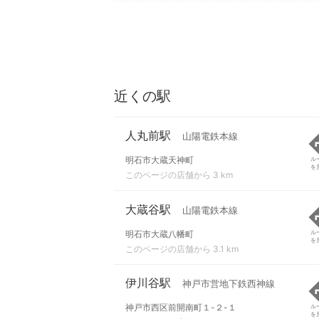
近くの駅
人丸前駅
山陽電鉄本線
明石市大蔵天神町
ル
を
このページの店舗から 3 km
大蔵谷駅
山陽電鉄本線
明石市大蔵八幡町
ル
を
このページの店舗から 3.1 km
伊川谷駅
神戸市営地下鉄西神線
神戸市西区前開南町１-２-１
ル
を