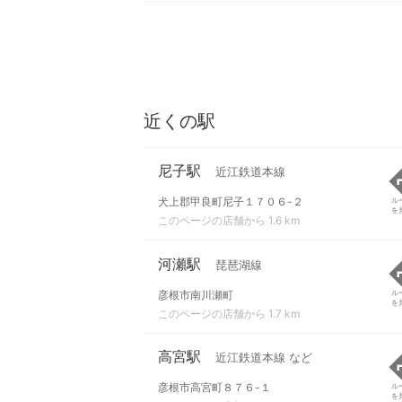
近くの駅
尼子駅
近江鉄道本線
犬上郡甲良町尼子１７０６-２
ル
を
このページの店舗から 1.6 km
河瀬駅
琵琶湖線
彦根市南川瀬町
ル
を
このページの店舗から 1.7 km
高宮駅
近江鉄道本線 など
彦根市高宮町８７６-１
ル
を