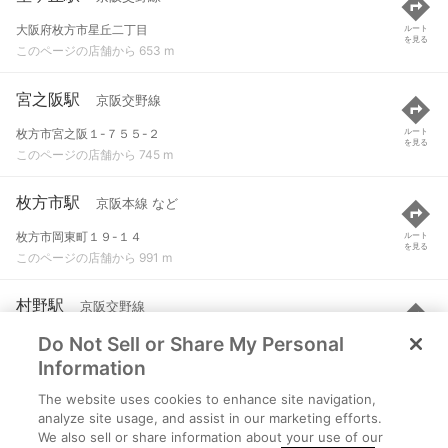
大阪府枚方市星丘二丁目
ルート
を見る
このページの店舗から 653 m
宮之阪駅
京阪交野線
枚方市宮之阪１-７５５-２
ルート
を見る
このページの店舗から 745 m
枚方市駅
京阪本線 など
枚方市岡東町１９-１４
ルート
を見る
このページの店舗から 991 m
村野駅
京阪交野線
Do Not Sell or Share My Personal
枚方市村野本町１-２５
ルート
を見る
このページの店舗から 1.3 km
Information
The website uses cookies to enhance site navigation,
枚方公園駅
京阪本線
analyze site usage, and assist in our marketing efforts.
We also sell or share information about your use of our
枚方市伊加賀東町３-８
ルート