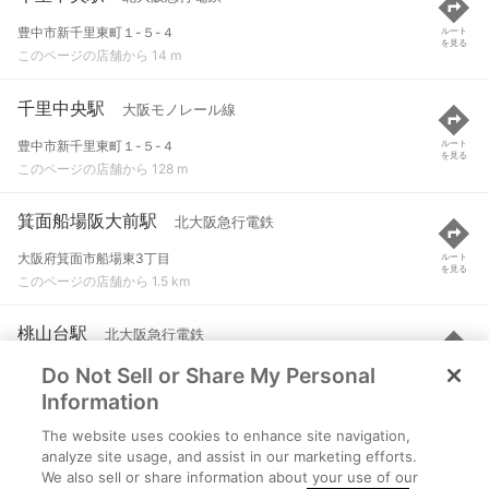
豊中市新千里東町１-５-４
ルート
を見る
このページの店舗から 14 m
千里中央駅
大阪モノレール線
豊中市新千里東町１-５-４
ルート
を見る
このページの店舗から 128 m
箕面船場阪大前駅
北大阪急行電鉄
大阪府箕面市船場東3丁目
ルート
を見る
このページの店舗から 1.5 km
桃山台駅
北大阪急行電鉄
Do Not Sell or Share My Personal
吹田市桃山台５-１-１
ルート
を見る
このページの店舗から 1.7 km
Information
The website uses cookies to enhance site navigation,
少路駅
大阪モノレール線
analyze site usage, and assist in our marketing efforts.
We also sell or share information about your use of our
豊中市少路１
ルート