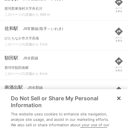
那珂郡東海村大字舟石川
ルート
を見る
このページの店舗から 489 m
佐和駅
JR常磐線(取手～いわき)
ひたちなか市大字高場
ルート
を見る
このページの店舗から 5 km
額田駅
JR水郡線
那珂市額田南郷
ルート
を見る
このページの店舗から 6 km
南酒出駅
JR水郡線
Do Not Sell or Share My Personal
那珂市南酒出
ルート
を見る
このページの店舗から 6.2 km
Information
The website uses cookies to enhance site navigation,
河合駅
JR水郡線
analyze site usage, and assist in our marketing efforts.
We also sell or share information about your use of our
常陸太田市上河合町
ルート