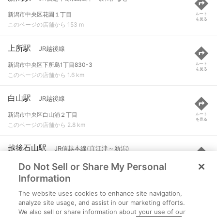
新潟市中央区花園１丁目
ルート
を見る
このページの店舗から 153 m
上所駅
JR越後線
新潟市中央区下所島1丁目830-3
ルート
を見る
このページの店舗から 1.6 km
白山駅
JR越後線
新潟市中央区白山浦２丁目
ルート
を見る
このページの店舗から 2.8 km
越後石山駅
JR信越本線(直江津～新潟)
Do Not Sell or Share My Personal
新潟市東区石山
ルート
を見る
このページの店舗から 3.5 km
Information
The website uses cookies to enhance site navigation,
東新潟駅
JR白新線
analyze site usage, and assist in our marketing efforts.
We also sell or share information about your use of our
新潟市東区中島
ルート