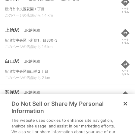
新潟市中央区花園１丁目
ルート
を見る
このページの店舗から 1.4 km
上所駅
JR越後線
新潟市中央区下所島1丁目830-3
ルート
を見る
このページの店舗から 1.6 km
白山駅
JR越後線
新潟市中央区白山浦２丁目
ルート
を見る
このページの店舗から 2 km
関屋駅
JR越後線
Do Not Sell or Share My Personal
新潟市中央区関屋大川前２丁目
ルート
を見る
このページの店舗から 3.5 km
Information
The website uses cookies to enhance site navigation,
越後石山駅
JR信越本線(直江津～新潟)
analyze site usage, and assist in our marketing efforts.
We also sell or share information about your use of our
新潟市東区石山
ルート