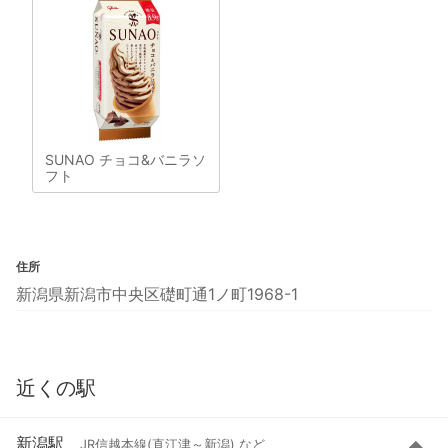
SUNAO チョコ&バニラソ
フト
住所
新潟県新潟市中央区礎町通1ノ町1968-1
近くの駅
新潟駅
JR信越本線(直江津～新潟) など