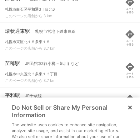
札幌市白石区平和通3丁目北6
ルート
を見る
このページの店舗から 3 km
環状通東駅
札幌市営地下鉄東豊線
札幌市東区北１５条東１５
ルート
を見る
このページの店舗から 3.7 km
苗穂駅
JR函館本線(小樽～旭川) など
札幌市中央区北３条東１３丁目
ルート
を見る
このページの店舗から 3.7 km
平和駅
JR千歳線
Do Not Sell or Share My Personal
札幌市白石区平和通１６丁目北
ルート
を見る
このページの店舗から 4.1 km
Information
The website uses cookies to enhance site navigation,
元町駅
札幌市営地下鉄東豊線
analyze site usage, and assist in our marketing efforts.
We also sell or share information about your use of our
札幌市東区北２４条東１５
ルート