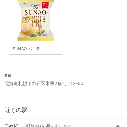
SUNAO バニラ
住所
北海道札幌市白石区米里2条1丁目2-50
近くの駅
白石駅
JR函館本線(小樽～旭川) など