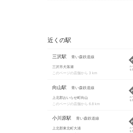
近くの駅
三沢駅
青い森鉄道線
三沢市犬落瀬
ル
を
このページの店舗から 3 km
向山駅
青い森鉄道線
上北郡おいらせ町向山
ル
を
このページの店舗から 6.8 km
小川原駅
青い森鉄道線
上北郡東北町大浦
ル
を