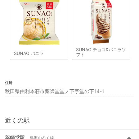
SUNAO チョコ&バニラソ
SUNAO バニラ
フト
住所
秋田県由利本荘市薬師堂堂ノ下字堂の下14-1
近くの駅
薬師堂駅
鳥海山ろく線