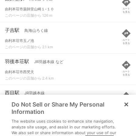
由利本荘市薬師堂山崎１-１０
ルート
を見る
このページの店舗から 126 m
子吉駅
鳥海山ろく線
由利本荘市玉ノ池
ルート
を見る
このページの店舗から 2.1 km
羽後本荘駅
JR羽越本線 など
由利本荘市西梵天
ルート
を見る
このページの店舗から 2.4 km
西目駅
JR羽越本線
Do Not Sell or Share My Personal
由利本荘市西目町沼田
ルート
を見る
このページの店舗から 3.4 km
Information
The website uses cookies to enhance site navigation,
鮎川駅
鳥海山ろく線
analyze site usage, and assist in our marketing efforts.
We also sell or share information about your use of our
由利本荘市東鮎川
ルート