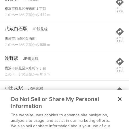
横浜市鶴見区安善町１丁目
ルート
を見る
このページの店舗から 459 m
武蔵白石駅
JR鶴見線
川崎市川崎区白石町
ルート
を見る
このページの店舗から 585 m
浅野駅
JR鶴見線
横浜市鶴見区末広町２丁目
ルート
を見る
このページの店舗から 816 m
小田栄駅
JR南武線
Do Not Sell or Share My Personal
川崎市川崎区小田栄
ルート
を見る
このページの店舗から 1.3 km
Information
The website uses cookies to enhance site navigation,
大川駅
JR鶴見線
analyze site usage, and assist in our marketing efforts.
We also sell or share information about your use of our
川崎市川崎区大川町
ルート