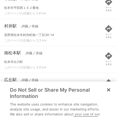
松本市平田西１６２番地
ルート
を見る
このページの店舗から 2.8 km
村井駅
JR篠ノ井線
長野県松本市村井町南一丁目36-14
ルート
を見る
このページの店舗から 3.3 km
南松本駅
JR篠ノ井線
松本市出川町
ルート
を見る
このページの店舗から 3.6 km
広丘駅
JR篠ノ井線
Do Not Sell or Share My Personal
塩尻市大字広丘野村
ルート
を見る
このページの店舗から 5.4 km
Information
The website uses cookies to enhance site navigation,
西松本駅
上高地線
analyze site usage, and assist in our marketing efforts.
We also sell or share information about your use of our
松本市中条３-１５
ルート