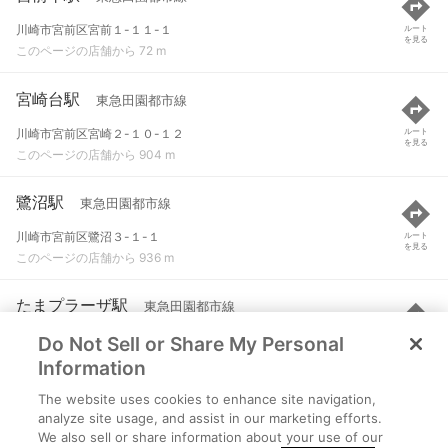
川崎市宮前区宮前１-１１-１
ルート
を見る
このページの店舗から 72 m
宮崎台駅
東急田園都市線
川崎市宮前区宮崎２-１０-１２
ルート
を見る
このページの店舗から 904 m
鷺沼駅
東急田園都市線
川崎市宮前区鷺沼３-１-１
ルート
を見る
このページの店舗から 936 m
たまプラーザ駅
東急田園都市線
Do Not Sell or Share My Personal
横浜市青葉区美しが丘１-３
ルート
を見る
このページの店舗から 2.3 km
Information
The website uses cookies to enhance site navigation,
梶が谷駅
東急田園都市線
analyze site usage, and assist in our marketing efforts.
We also sell or share information about your use of our
川崎市高津区末長字姿見台８５
ルート