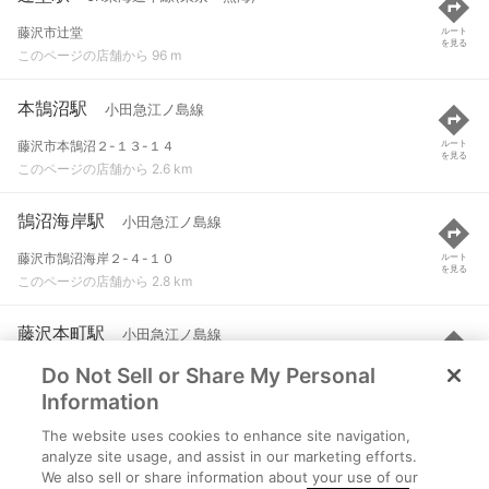
藤沢市辻堂
ルート
を見る
このページの店舗から 96 m
本鵠沼駅
小田急江ノ島線
藤沢市本鵠沼２-１３-１４
ルート
を見る
このページの店舗から 2.6 km
鵠沼海岸駅
小田急江ノ島線
藤沢市鵠沼海岸２-４-１０
ルート
を見る
このページの店舗から 2.8 km
藤沢本町駅
小田急江ノ島線
Do Not Sell or Share My Personal
藤沢市藤沢３-３-４
ルート
を見る
このページの店舗から 3 km
Information
The website uses cookies to enhance site navigation,
石上駅
江ノ島電鉄線
analyze site usage, and assist in our marketing efforts.
We also sell or share information about your use of our
藤沢市鵠沼橘１-９-３
ルート