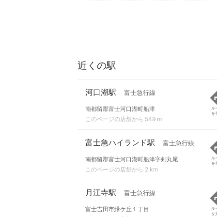
近くの駅
河口湖駅
富士急行線
南都留郡富士河口湖町船津
ル
を
このページの店舗から 549 m
富士急ハイランド駅
富士急行線
南都留郡富士河口湖町船津字剣丸尾
ル
を
このページの店舗から 2 km
月江寺駅
富士急行線
富士吉田市緑ケ丘１丁目
ル
を