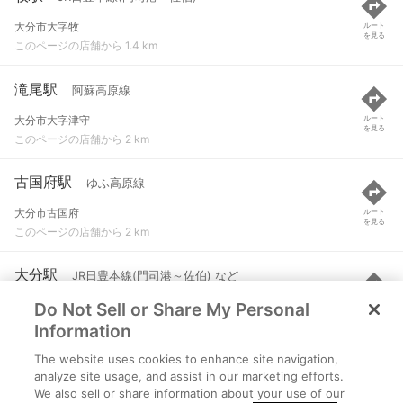
大分市大字牧
ルート
を見る
このページの店舗から 1.4 km
滝尾駅
阿蘇高原線
大分市大字津守
ルート
を見る
このページの店舗から 2 km
古国府駅
ゆふ高原線
大分市古国府
ルート
を見る
このページの店舗から 2 km
大分駅
JR日豊本線(門司港～佐伯) など
Do Not Sell or Share My Personal
大分市要町
ルート
を見る
このページの店舗から 2.2 km
Information
The website uses cookies to enhance site navigation,
高城駅
JR日豊本線(門司港～佐伯)
analyze site usage, and assist in our marketing efforts.
We also sell or share information about your use of our
大分市高城新町
ルート