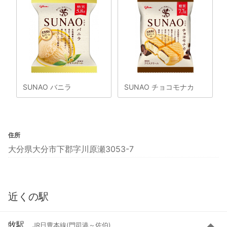
SUNAO バニラ
SUNAO チョコモナカ
住所
大分県大分市下郡字川原瀬3053-7
近くの駅
牧駅
JR日豊本線(門司港～佐伯)