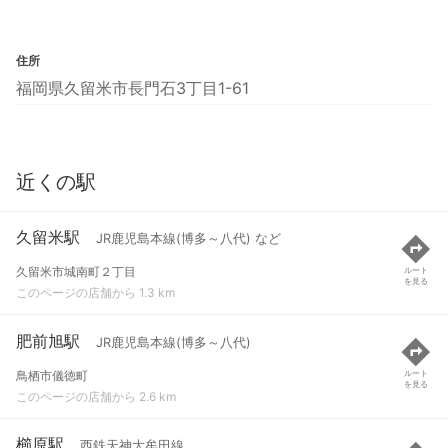
住所
福岡県久留米市長門石3丁目1-61
近くの駅
久留米駅
JR鹿児島本線(博多～八代) など
久留米市城南町２丁目
ルート
を見る
このページの店舗から 1.3 km
肥前旭駅
JR鹿児島本線(博多～八代)
鳥栖市儀徳町
ルート
を見る
このページの店舗から 2.6 km
櫛原駅
西鉄天神大牟田線