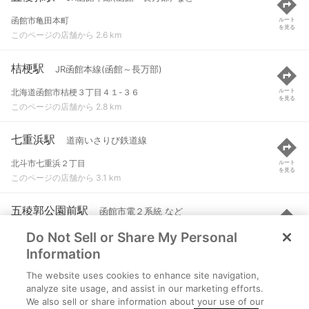
函館市亀田本町
ルート
を見る
このページの店舗から 2.6 km
桔梗駅
JR函館本線(函館～長万部)
北海道函館市桔梗３丁目４１-３６
ルート
を見る
このページの店舗から 2.8 km
七重浜駅
道南いさりび鉄道線
北斗市七重浜２丁目
ルート
を見る
このページの店舗から 3.1 km
五稜郭公園前駅
函館市電２系統 など
Do Not Sell or Share My Personal
函館市本町２５番
ルート
を見る
このページの店舗から 4.2 km
Information
The website uses cookies to enhance site navigation,
杉並町駅
函館市電２系統 など
analyze site usage, and assist in our marketing efforts.
We also sell or share information about your use of our
函館市杉並町２１番
ルート