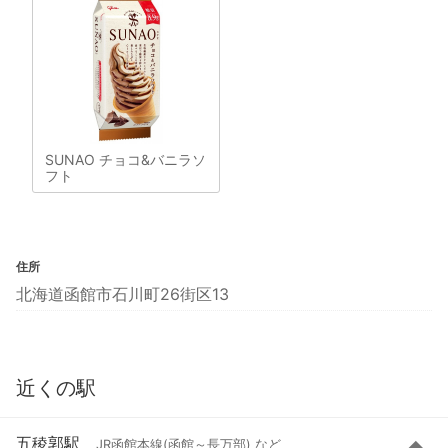
SUNAO チョコ&バニラソ
フト
住所
北海道函館市石川町26街区13
近くの駅
五稜郭駅
JR函館本線(函館～長万部) など