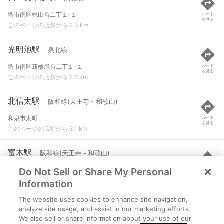
堺市南区桃山台二丁１-１
ルート
を見る
このページの店舗から 2.3 km
光明池駅
泉北線
堺市南区新檜尾台二丁１-１
ルート
を見る
このページの店舗から 2.6 km
北信太駅
阪和線(天王寺～和歌山)
和泉市太町
ルート
を見る
このページの店舗から 3.1 km
富木駅
阪和線(天王寺～和歌山)
Do Not Sell or Share My Personal
高石市取石１
ルート
を見る
このページの店舗から 3.3 km
Information
The website uses cookies to enhance site navigation,
信太山駅
阪和線(天王寺～和歌山)
analyze site usage, and assist in our marketing efforts.
We also sell or share information about your use of our
和泉市池上町１
ルート