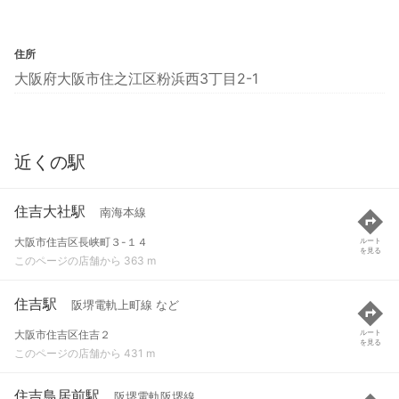
住所
大阪府大阪市住之江区粉浜西3丁目2-1
近くの駅
住吉大社駅
南海本線
大阪市住吉区長峡町３-１４
ルート
を見る
このページの店舗から 363 m
住吉駅
阪堺電軌上町線 など
大阪市住吉区住吉２
ルート
を見る
このページの店舗から 431 m
住吉鳥居前駅
阪堺電軌阪堺線