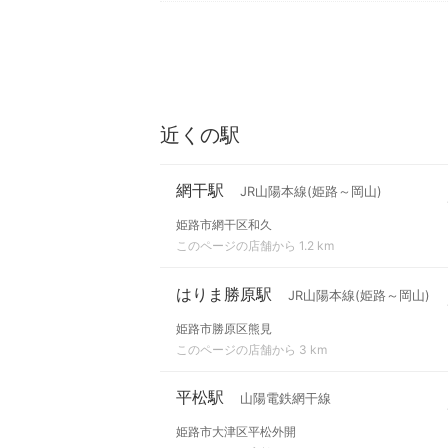
近くの駅
網干駅
JR山陽本線(姫路～岡山)
姫路市網干区和久
このページの店舗から 1.2 km
はりま勝原駅
JR山陽本線(姫路～岡山)
姫路市勝原区熊見
このページの店舗から 3 km
平松駅
山陽電鉄網干線
姫路市大津区平松外開