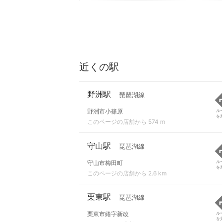
近くの駅
野洲駅
琵琶湖線
野洲市小篠原
ル
を
このページの店舗から 574 m
守山駅
琵琶湖線
守山市梅田町
ル
を
このページの店舗から 2.6 km
栗東駅
琵琶湖線
栗東市綣字新改
ル
を