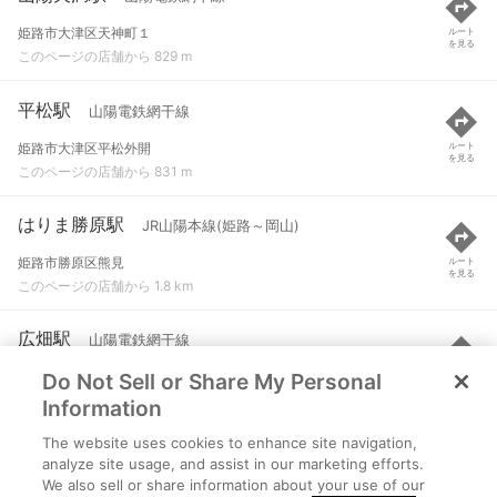
姫路市大津区天神町１
ルート
を見る
このページの店舗から 829 m
平松駅
山陽電鉄網干線
姫路市大津区平松外開
ルート
を見る
このページの店舗から 831 m
はりま勝原駅
JR山陽本線(姫路～岡山)
姫路市勝原区熊見
ルート
を見る
このページの店舗から 1.8 km
広畑駅
山陽電鉄網干線
Do Not Sell or Share My Personal
姫路市広畑区高浜町１
ルート
を見る
このページの店舗から 1.8 km
Information
The website uses cookies to enhance site navigation,
山陽網干駅
山陽電鉄網干線
analyze site usage, and assist in our marketing efforts.
We also sell or share information about your use of our
姫路市網干区垣内中町１２-５
ルート