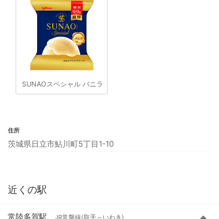
SUNAOスペシャル バニラ
住所
茨城県日立市鮎川町5丁目1-10
近くの駅
常陸多賀駅
JR常磐線(取手～いわき)