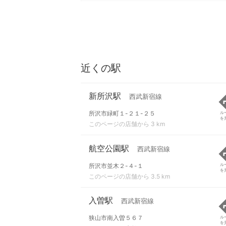
近くの駅
新所沢駅
西武新宿線
所沢市緑町１-２１-２５
ル
を
このページの店舗から 3 km
航空公園駅
西武新宿線
所沢市並木２-４-１
ル
を
このページの店舗から 3.5 km
入曽駅
西武新宿線
狭山市南入曽５６７
ル
を