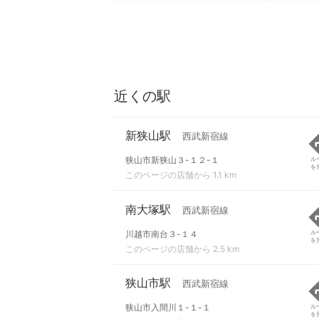
近くの駅
新狭山駅
西武新宿線
狭山市新狭山３-１２-１
ル
を
このページの店舗から 1.1 km
南大塚駅
西武新宿線
川越市南台３-１４
ル
を
このページの店舗から 2.5 km
狭山市駅
西武新宿線
狭山市入間川１-１-１
ル
を