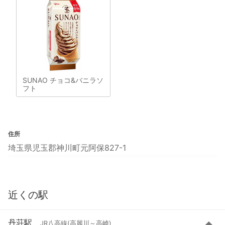
SUNAO チョコ&バニラソ
フト
住所
埼玉県児玉郡神川町元阿保827-1
近くの駅
丹荘駅
JR八高線(高麗川～高崎)