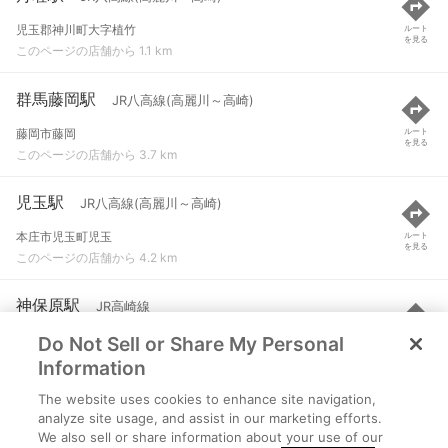
児玉郡神川町大字植竹
ルート
を見る
このページの店舗から 1.1 km
群馬藤岡駅
JR八高線(高麗川～高崎)
藤岡市藤岡
ルート
を見る
このページの店舗から 3.7 km
児玉駅
JR八高線(高麗川～高崎)
本庄市児玉町児玉
ルート
を見る
このページの店舗から 4.2 km
神保原駅
JR高崎線
Do Not Sell or Share My Personal
児玉郡上里町大字神保原町
ルート
を見る
このページの店舗から 4.8 km
Information
The website uses cookies to enhance site navigation,
新町駅
JR高崎線
analyze site usage, and assist in our marketing efforts.
We also sell or share information about your use of our
高崎市新町
ルート