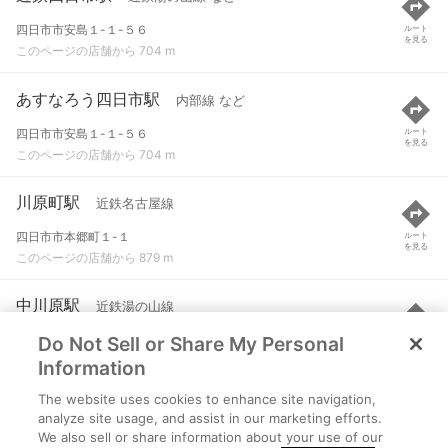
四日市市安島１-１-５６
ルート
を見る
このページの店舗から 704 m
あすなろう四日市駅
内部線 など
四日市市安島１-１-５６
ルート
を見る
このページの店舗から 704 m
川原町駅
近鉄名古屋線
四日市市本郷町１-１
ルート
を見る
このページの店舗から 879 m
中川原駅
近鉄湯の山線
Do Not Sell or Share My Personal
四日市市中川原２-２-１４
ルート
を見る
このページの店舗から 1.2 km
Information
The website uses cookies to enhance site navigation,
赤堀駅
内部線 など
analyze site usage, and assist in our marketing efforts.
We also sell or share information about your use of our
四日市市赤堀２-１３-２０
ルート