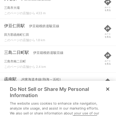
三島市大場
ルート
を見る
このページの店舗から 433 m
伊豆仁田駅
伊豆箱根鉄道駿豆線
田方郡函南町仁田
ルート
を見る
このページの店舗から 1.8 km
三島二日町駅
伊豆箱根鉄道駿豆線
三島市南二日町
ルート
を見る
このページの店舗から 2.4 km
函南駅
JR東海道本線(熱海～浜松)
Do Not Sell or Share My Personal
田方郡函南町大竹
ルート
を見る
このページの店舗から 3 km
Information
The website uses cookies to enhance site navigation,
原木駅
伊豆箱根鉄道駿豆線
analyze site usage, and assist in our marketing efforts.
We also sell or share information about your use of our
伊豆の国市原木
ルート