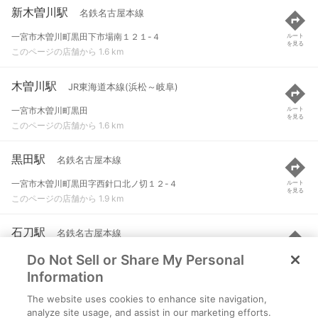
新木曽川駅
名鉄名古屋本線
一宮市木曽川町黒田下市場南１２１-４
ルート
を見る
このページの店舗から 1.6 km
木曽川駅
JR東海道本線(浜松～岐阜)
一宮市木曽川町黒田
ルート
を見る
このページの店舗から 1.6 km
黒田駅
名鉄名古屋本線
一宮市木曽川町黒田字西針口北ノ切１２-４
ルート
を見る
このページの店舗から 1.9 km
石刀駅
名鉄名古屋本線
Do Not Sell or Share My Personal
一宮市今伊勢町大字馬寄字西切声
ルート
を見る
このページの店舗から 2.2 km
Information
The website uses cookies to enhance site navigation,
今伊勢駅
名鉄名古屋本線
analyze site usage, and assist in our marketing efforts.