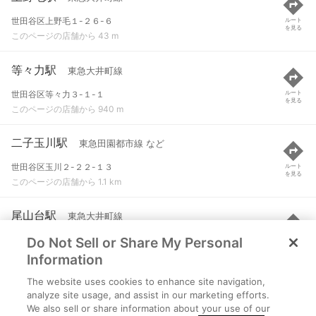
世田谷区上野毛１-２６-６
ルート
を見る
このページの店舗から 43 m
等々力駅
東急大井町線
世田谷区等々力３-１-１
ルート
を見る
このページの店舗から 940 m
二子玉川駅
東急田園都市線 など
世田谷区玉川２-２２-１３
ルート
を見る
このページの店舗から 1.1 km
尾山台駅
東急大井町線
Do Not Sell or Share My Personal
世田谷区等々力５-５-７
ルート
を見る
このページの店舗から 1.5 km
Information
The website uses cookies to enhance site navigation,
二子新地駅
東急田園都市線 など
analyze site usage, and assist in our marketing efforts.
We also sell or share information about your use of our
川崎市高津区二子２-２-１
ルート