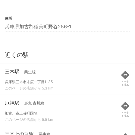
住所
兵庫県加古郡稲美町野谷256-1
近くの駅
三木駅
粟生線
兵庫県三木市末広一丁目1-35
ルート
を見る
このページの店舗から 5.3 km
厄神駅
JR加古川線
加古川市上荘町国包
ルート
を見る
このページの店舗から 5.5 km
三木上の丸駅
粟生線