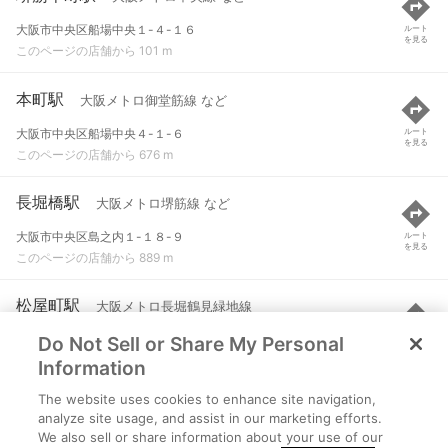
大阪市中央区船場中央１-４-１６
ルート
を見る
このページの店舗から 101 m
本町駅
大阪メトロ御堂筋線 など
大阪市中央区船場中央４-１-６
ルート
を見る
このページの店舗から 676 m
長堀橋駅
大阪メトロ堺筋線 など
大阪市中央区島之内１-１８-９
ルート
を見る
このページの店舗から 889 m
松屋町駅
大阪メトロ長堀鶴見緑地線
Do Not Sell or Share My Personal
大阪市中央区松屋町３-２７
ルート
を見る
このページの店舗から 975 m
Information
The website uses cookies to enhance site navigation,
北浜駅
大阪メトロ堺筋線
analyze site usage, and assist in our marketing efforts.
We also sell or share information about your use of our
大阪市中央区北浜１-８-１６
ルート