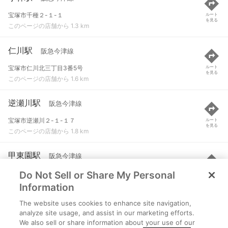
宝塚市千種２-１-１
ルート
を見る
このページの店舗から 1.3 km
仁川駅
阪急今津線
宝塚市仁川北三丁目3番5号
ルート
を見る
このページの店舗から 1.6 km
逆瀬川駅
阪急今津線
宝塚市逆瀬川２-１-１７
ルート
を見る
このページの店舗から 1.8 km
甲東園駅
阪急今津線
Do Not Sell or Share My Personal
西宮市甲東園１-２０４
ルート
を見る
このページの店舗から 2.4 km
Information
The website uses cookies to enhance site navigation,
宝塚南口駅
阪急今津線
analyze site usage, and assist in our marketing efforts.
We also sell or share information about your use of our
宝塚市梅野町１-４８
ルート