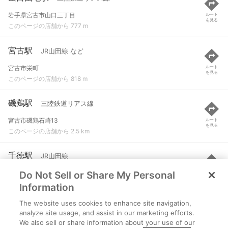
岩手県宮古市山口三丁目
ルート
を見る
このページの店舗から 777 m
宮古駅
JR山田線 など
宮古市栄町
ルート
を見る
このページの店舗から 818 m
磯鶏駅
三陸鉄道リアス線
宮古市磯鶏石崎13
ルート
を見る
このページの店舗から 2.5 km
千徳駅
JR山田線
Do Not Sell or Share My Personal
宮古市大字千徳町
ルート
を見る
このページの店舗から 3 km
Information
The website uses cookies to enhance site navigation,
八木沢・宮古短大駅
三陸鉄道リアス線
analyze site usage, and assist in our marketing efforts.
We also sell or share information about your use of our
宮古市八木沢第一地割1番3
ルート