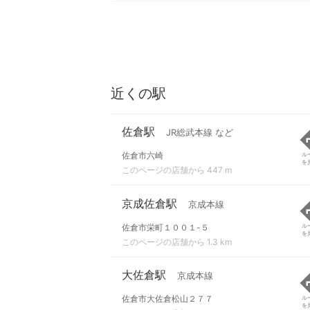
近くの駅
佐倉駅
JR総武本線 など
佐倉市六崎
ル
を
このページの店舗から 447 m
京成佐倉駅
京成本線
佐倉市栄町１００１-５
ル
を
このページの店舗から 1.3 km
大佐倉駅
京成本線
佐倉市大佐倉松山２７７
ル
を