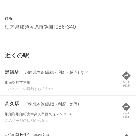
住所
栃木県那須塩原市鍋掛1086-340
近くの駅
黒磯駅
JR東北本線(黒磯～利府・盛岡) など
那須塩原市本町
ルート
を見る
このページの店舗から 2.6 km
高久駅
JR東北本線(黒磯～利府・盛岡)
那須郡那須町大字高久甲西久保７２０-４
ルート
を見る
このページの店舗から 5 km
那須塩原駅
宇都宮線