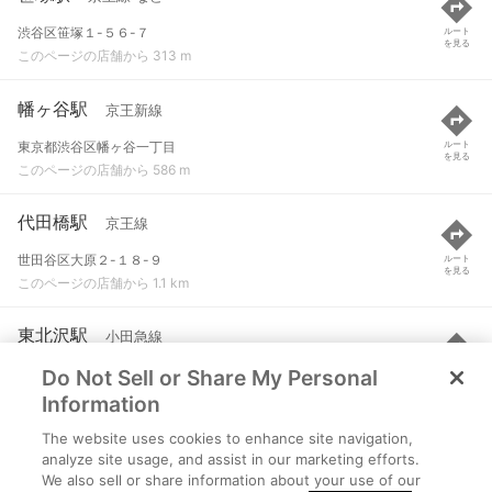
渋谷区笹塚１-５６-７
ルート
を見る
このページの店舗から 313 m
幡ヶ谷駅
京王新線
東京都渋谷区幡ヶ谷一丁目
ルート
を見る
このページの店舗から 586 m
代田橋駅
京王線
世田谷区大原２-１８-９
ルート
を見る
このページの店舗から 1.1 km
東北沢駅
小田急線
Do Not Sell or Share My Personal
世田谷区北沢３丁目
ルート
を見る
このページの店舗から 1.2 km
Information
The website uses cookies to enhance site navigation,
代々木上原駅
小田急線 など
analyze site usage, and assist in our marketing efforts.
We also sell or share information about your use of our
渋谷区西原３丁目
ルート