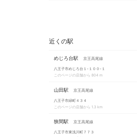
近くの駅
めじろ台駅
京王高尾線
八王子市めじろ台１-１００-１
このページの店舗から 804 m
山田駅
京王高尾線
八王子市緑町４３４
このページの店舗から 1.3 km
狭間駅
京王高尾線
八王子市東浅川町７７３